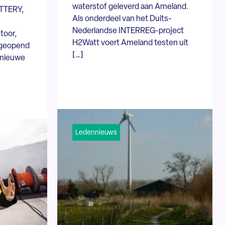
waterstof geleverd aan Ameland.
ATTERY,
Als onderdeel van het Duits-
Nederlandse INTERREG-project
toor,
H2Watt voert Ameland testen uit
t geopend
[…]
e nieuwe
Ledennieuws