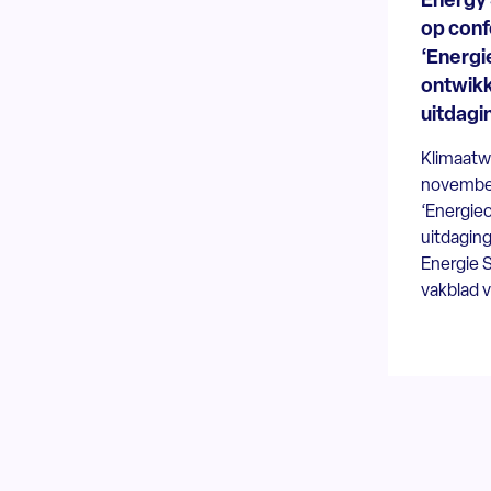
Energy 
op conf
‘Energi
ontwikk
uitdagi
Klimaatw
november
‘Energie
uitdagin
Energie 
vakblad 