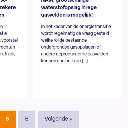
FA-
NAM: grootschalige
nzekere
waterstofopslag in lege
en
gasvelden is mogelijk!
en
In het kader van de energietransitie
atie
wordt regelmatig de vraag gesteld
 voorstel
welke rol de bestaande
trechten
ondergrondse gasopslagen of
). In dit
andere geproduceerde gasvelden
kunnen spelen in de […]
5
6
Volgende »