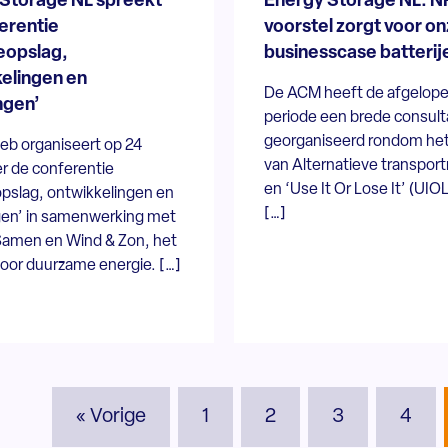
Storage NL spreekt
Energy Storage NL: N
erentie
voorstel zorgt voor o
eopslag,
businesscase batterij
elingen en
De ACM heeft de afgelop
ngen’
periode een brede consult
georganiseerd rondom het
eb organiseert op 24
van Alternatieve transpor
 de conferentie
en ‘Use It Or Lose It’ (UIOLI
opslag, ontwikkelingen en
[…]
gen’ in samenwerking met
Samen en Wind & Zon, het
voor duurzame energie. […]
« Vorige
1
2
3
4