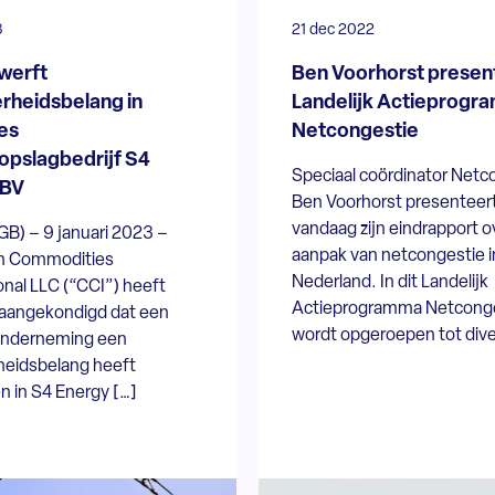
3
21 dec 2022
werft
Ben Voorhorst presen
heidsbelang in
Landelijk Actieprog
es
Netcongestie
jopslagbedrijf S4
Speciaal coördinator Netc
 BV
Ben Voorhorst presenteer
vandaag zijn eindrapport o
GB) – 9 januari 2023 –
aanpak van netcongestie i
n Commodities
Nederland. In dit Landelijk
onal LLC (“CCI”) heeft
Actieprogramma Netcong
aangekondigd dat een
wordt opgeroepen tot dive
onderneming een
eidsbelang heeft
n in S4 Energy […]