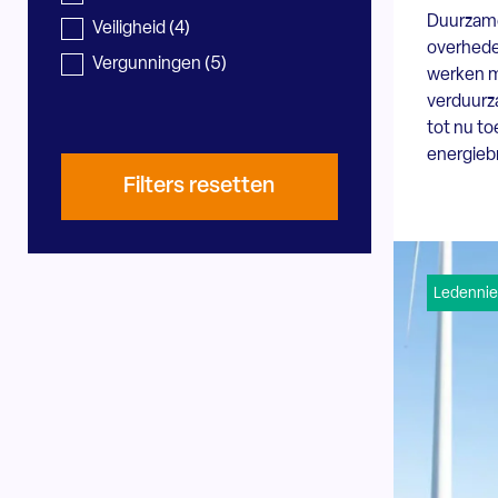
Duurzam
Veiligheid
(4)
overhede
Vergunningen
(5)
werken m
verduurz
tot nu to
energieb
Filters resetten
Ledenni