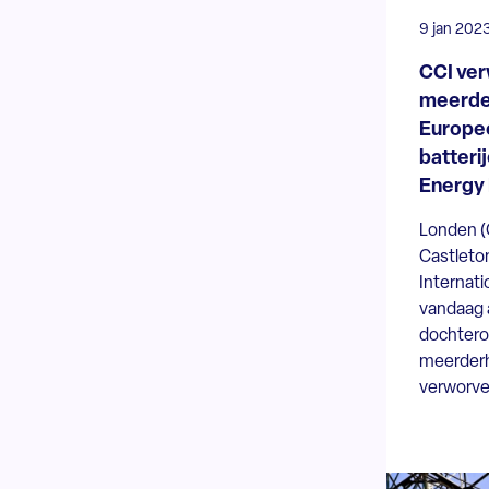
9 jan 202
CCI ver
meerder
Europe
batteri
Energy
Londen (
Castleto
Internati
vandaag 
dochter
meerderh
verworve