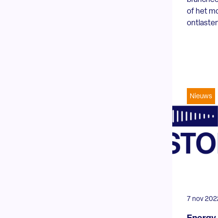
of het mo
ontlaste
Nieuws
7 nov 202