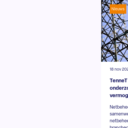
Nieuws
18 nov 20
TenneT s
onderzo
vermog
Netbehee
samenwer
netbehee
brancheo