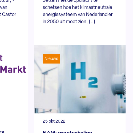
tuur; •
Jetten met de opdracht te
 van
schetsen hoe het klimaatneutrale
t Castor
energiesysteem van Nederland er
in 2050 uit moet zien, […]
Nieuws
25 okt 2022