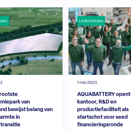
euws
Ledennieuws
23
1 mei 2023
rootste
AQUABATTERY opent 
rmiepark van
kantoor, R&D en
nd bewijst belang van
productiefaciliteit als
armte in
startschot voor seed
transitie
financieringsronde