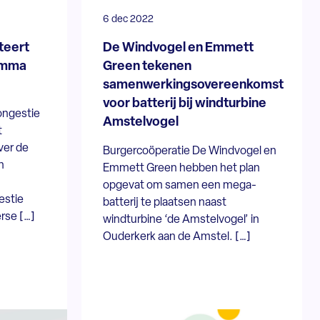
6 dec 2022
teert
De Windvogel en Emmett
ramma
Green tekenen
samenwerkingsovereenkomst
voor batterij bij windturbine
ongestie
Amstelvogel
t
ver de
Burgercoöperatie De Windvogel en
n
Emmett Green hebben het plan
opgevat om samen een mega-
estie
batterij te plaatsen naast
rse […]
windturbine ‘de Amstelvogel’ in
Ouderkerk aan de Amstel. […]