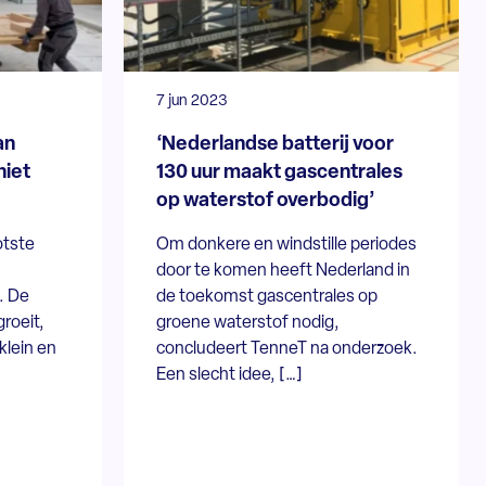
7 jun 2023
an
‘Nederlandse batterij voor
niet
130 uur maakt gascentrales
op waterstof overbodig’
otste
Om donkere en windstille periodes
door te komen heeft Nederland in
. De
de toekomst gascentrales op
roeit,
groene waterstof nodig,
klein en
concludeert TenneT na onderzoek.
Een slecht idee, […]