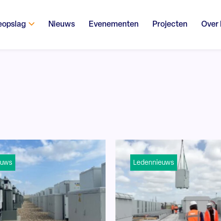
eopslag
Nieuws
Evenementen
Projecten
Over
euws
Ledennieuws