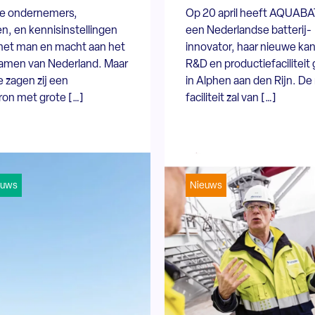
e ondernemers,
Op 20 april heeft AQUAB
n, en kennisinstellingen
een Nederlandse batterij-
et man en macht aan het
innovator, haar nieuwe kan
amen van Nederland. Maar
R&D en productiefacilitei
e zagen zij een
in Alphen aan den Rijn. D
ron met grote […]
faciliteit zal van […]
euws
Nieuws