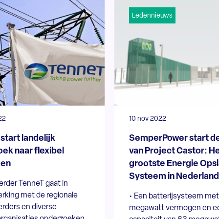
Ledennieuws
22
10 nov 2022
tart landelijk
SemperPower start d
ek naar flexibel
van Project Castor: H
en
grootste Energie Ops
Systeem in Nederland
rder TenneT gaat in
king met de regionale
• Een batterijsysteem me
rders en diverse
megawatt vermogen en e
rganisaties onderzoeken