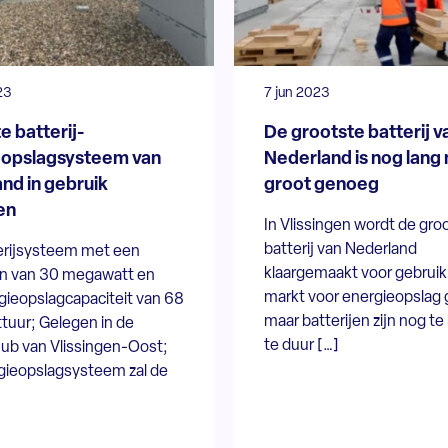
23
7 jun 2023
e batterij-
De grootste batterij v
eopslagsysteem van
Nederland is nog lang 
nd in gebruik
groot genoeg
en
In Vlissingen wordt de gro
batterij van Nederland
erijsysteem met een
klaargemaakt voor gebruik
n van 30 megawatt en
markt voor energieopslag g
gieopslagcapaciteit van 68
maar batterijen zijn nog te 
uur; Gelegen in de
te duur […]
hub van Vlissingen-Oost;
gieopslagsysteem zal de