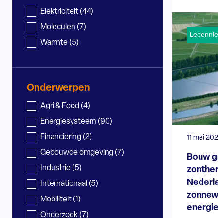
Nieuws - sector
Elektriciteit
(44)
Moleculen
(7)
Ledenni
Warmte
(5)
Onderwerpen
Nieuws - onderwerp
Agri & Food
(4)
Energiesysteem
(90)
Financiering
(2)
11 mei 20
Gebouwde omgeving
(7)
Bouw g
Industrie
(5)
zonthe
Nederla
Internationaal
(5)
zonnew
Mobiliteit
(1)
energie
Onderzoek
(7)