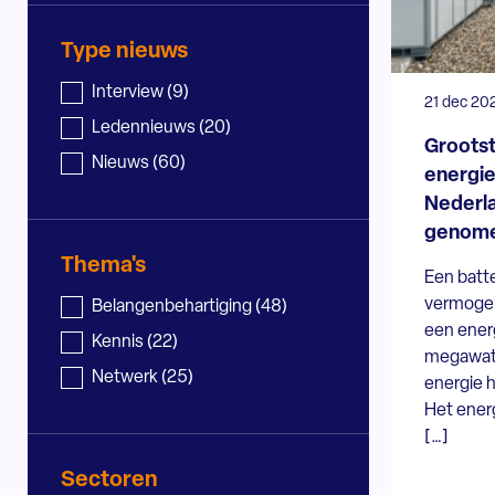
Type nieuws
Nieuws - type
Interview
(9)
21 dec 20
Ledennieuws
(20)
Grootst
Nieuws
(60)
energi
Nederla
genom
Thema's
Een batt
vermoge
Nieuws - thema
Belangenbehartiging
(48)
een ener
Kennis
(22)
megawatt
Netwerk
(25)
energie 
Het ener
[…]
Sectoren