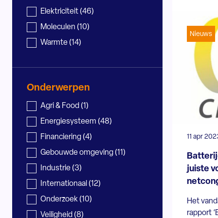
Nieuws - sector
Elektriciteit
(46)
Moleculen
(10)
Nieuws
Warmte
(14)
Onderwerpen
Nieuws - onderwerp
Agri & Food
(1)
Energiesysteem
(48)
11 apr 202
Financiering
(4)
Gebouwde omgeving
(11)
Batteri
juiste 
Industrie
(3)
netcon
Internationaal
(12)
Onderzoek
(10)
Het vand
rapport ‘
Veiligheid
(8)