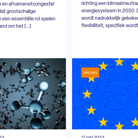
richting een klimaatneutra
en en afnamenetcongestie’
energiesysteem in 2050. 
 dat grootschalige
wordt nadrukkelijk gekeke
n een essentiële rol spelen
flexibiliteit, specifiek word
land om het […]
Nieuws
23
17 mrt 2023