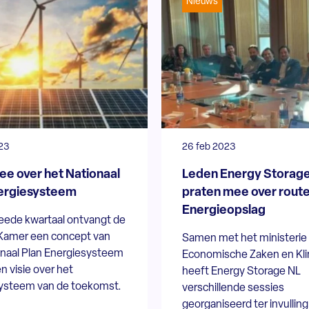
Nieuws
23
26 feb 2023
e over het Nationaal
Leden Energy Storag
ergiesysteem
praten mee over rout
Energieopslag
weede kwartaal ontvangt de
amer een concept van
Samen met het ministerie
onaal Plan Energiesysteem
Economische Zaken en Kl
n visie over het
heeft Energy Storage NL
ysteem van de toekomst.
verschillende sessies
georganiseerd ter invullin