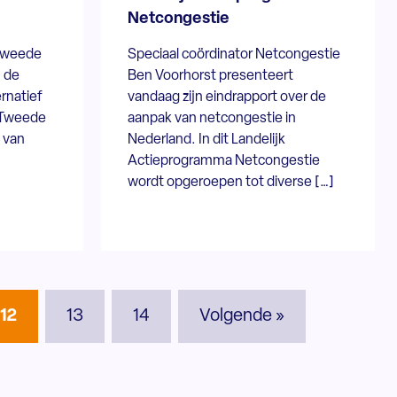
Netcongestie
 Tweede
Speciaal coördinator Netcongestie
 de
Ben Voorhorst presenteert
ernatief
vandaag zijn eindrapport over de
e Tweede
aanpak van netcongestie in
 van
Nederland. In dit Landelijk
Actieprogramma Netcongestie
wordt opgeroepen tot diverse […]
12
13
14
Volgende »