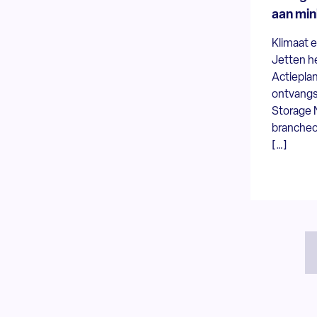
aan min
Klimaat e
Jetten h
Actieplan
ontvangs
Storage 
brancheor
[…]