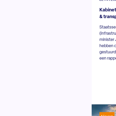
Kabinet
& trans
Staatssec
(Infrastr
minister 
hebben d
gestuurd 
een rappo