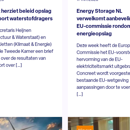
 herziet beleid opslag
Energy Storage NL
port waterstofdragers
verwelkomt aanbevel
EU-commissie rondo
retaris Heijnen
energieopslag
uctuur & Waterstaat) en
Jetten (Klimaat & Energie)
Deze week heeft de Euro
e Tweede Kamer een brief
Commissie het EU-voorste
over de resultaten van
hervorming van de EU-
rt over […]
elektriciteitsmarkt uitgebr
Concreet wordt voorgestel
bestaande EU-wetgeving
aanpassingen door te voer
[…]