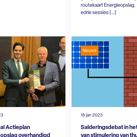
routekaart Energieopslag.
edrie sessies […]
Nieuws
23
18 jan 2023
al Actieplan
Salderingsdebat in he
opslag overhandigd
van stimulering van thu