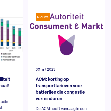
Nieuws
30 mrt 2023
liteit
ACM: korting op
maal!
transporttarieven voor
batterijen die congestie
verminderen
tudie
st
De ACM heeft vandaag in een