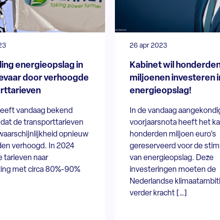
23
26 apr 2023
ling energieopslag in
Kabinet wil honderde
evaar door verhoogde
miljoenen investeren i
rttarieven
energieopslag!
eeft vandaag bekend
In de vandaag aangekondi
dat de transporttarieven
voorjaarsnota heeft het k
 waarschijnlijkheid opnieuw
honderden miljoen euro’s
den verhoogd. In 2024
gereserveerd voor de stim
e tarieven naar
van energieopslag. Deze
ing met circa 80%-90%
investeringen moeten de
Nederlandse klimaatambit
verder kracht […]