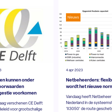
Nieuws
3
4 apr 2023
jen kunnen onder
Netbeheerders: flexibi
voorwaarden
wordt het nieuwe nor
gestie voorkomen
Vandaag heeft Netbeheer
Nederland in de systeems
aag verschenen CE Delft
‘II3050’ de route geschet
Beleid voor grootschalige