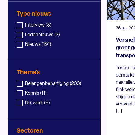
Type nieuws
Nieuws - type
Interview
(8)
26 apr 20
Ledennieuws
(2)
Versnel
Nieuws
(191)
groot g
transpo
TenneT h
Thema's
gemaakt 
naar alle
Nieuws - thema
Belangenbehartiging
(203)
flink wor
Kennis
(11)
stijgen d
Netwerk
(8)
verwacht
[…]
Sectoren