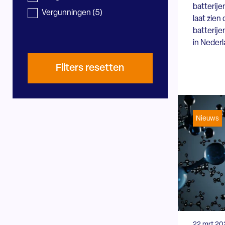
batterij
Vergunningen
(5)
laat zien
batterije
in Neder
Filters resetten
Nieuws
22 mrt 20