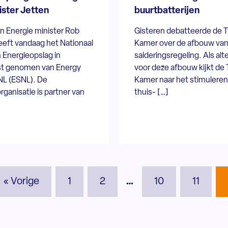
ister Jetten
buurtbatterijen
n Energie minister Rob
Gisteren debatteerde de
eeft vandaag het Nationaal
Kamer over de afbouw van
 Energieopslag in
salderingsregeling. Als alt
t genomen van Energy
voor deze afbouw kijkt d
NL (ESNL). De
Kamer naar het stimuleren
ganisatie is partner van
thuis- […]
« Vorige
1
2
…
10
11