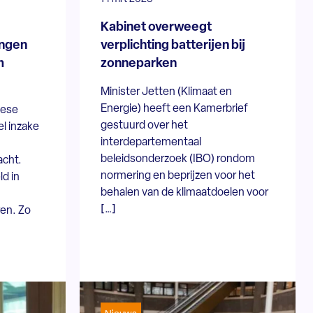
Kabinet overweegt
ingen
verplichting batterijen bij
m
zonneparken
Minister Jetten (Klimaat en
Energie) heeft een Kamerbrief
pese
gestuurd over het
l inzake
interdepartementaal
beleidsonderzoek (IBO) rondom
acht.
normering en beprijzen voor het
d in
behalen van de klimaatdoelen voor
[…]
en. Zo