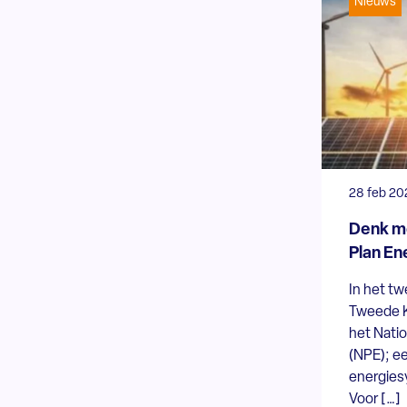
Nieuws
28 feb 20
Denk me
Plan En
In het t
Tweede K
het Nati
(NPE); ee
energies
Voor […]