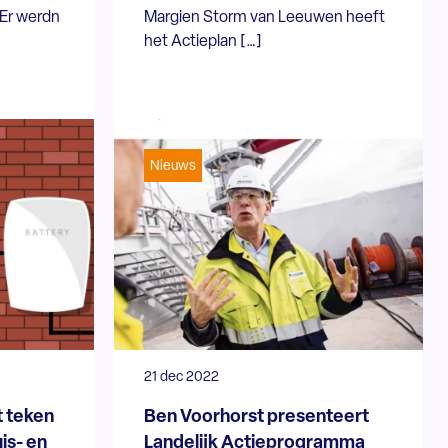
 Er werdn
Margien Storm van Leeuwen heeft
het Actieplan […]
Nieuws
21 dec 2022
t teken
Ben Voorhorst presenteert
is- en
Landelijk Actieprogramma