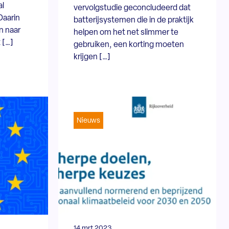
al
vervolgstudie geconcludeerd dat
Daarin
batterijsystemen die in de praktijk
n naar
helpen om het net slimmer te
t […]
gebruiken, een korting moeten
krijgen […]
Nieuws
14 mrt 2023