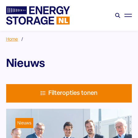
Home
/
Nieuws
Filteropties tonen
Nieuws