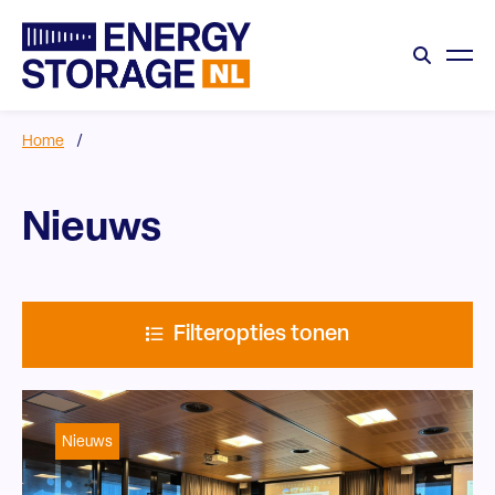
Home
/
Nieuws
Filteropties tonen
Nieuws