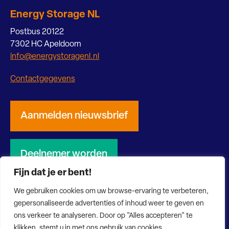
Energy Storage NL
Postbus 20122
7302 HC Apeldoorn
info@energystoragenl.nl
Contactgegevens
Aanmelden nieuwsbrief
Deelnemer worden
Fijn dat je er bent!
We gebruiken cookies om uw browse-ervaring te verbeteren,
gepersonaliseerde advertenties of inhoud weer te geven en
ons verkeer te analyseren. Door op "Alles accepteren" te
© 2026 Energy Storage NL
Privacy verklaring
Disclaimer
klikken, stemt u in met ons gebruik van cookies.