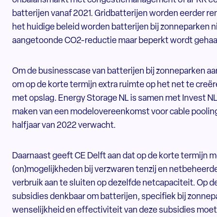
onbalansmarkt met congestiemanagement of aFRR een
batterijen vanaf 2021. Gridbatterijen worden eerder ren
het huidige beleid worden batterijen bij zonneparken 
aangetoonde CO2-reductie maar beperkt wordt gehaa
Om de businesscase van batterijen bij zonneparken aan
om op de korte termijn extra ruimte op het net te creër
met opslag. Energy Storage NL is samen met Invest N
maken van een modelovereenkomst voor cable pooling 
halfjaar van 2022 verwacht.
Daarnaast geeft CE Delft aan dat op de korte termijn
(on)mogelijkheden bij verzwaren tenzij en netbeheerd
verbruik aan te sluiten op dezelfde netcapaciteit. Op de
subsidies denkbaar om batterijen, specifiek bij zonne
wenselijkheid en effectiviteit van deze subsidies moe