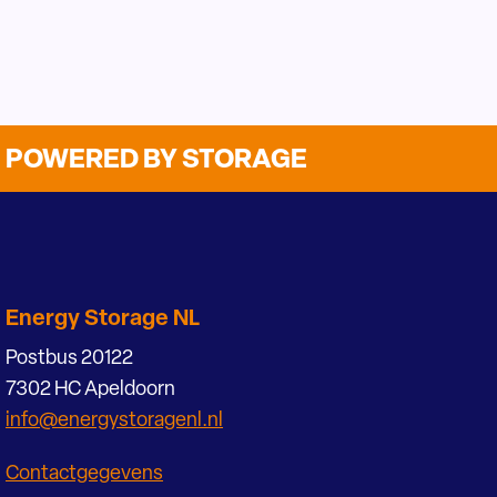
POWERED BY STORAGE
Energy Storage NL
Postbus 20122
7302 HC Apeldoorn
info@energystoragenl.nl
Contactgegevens