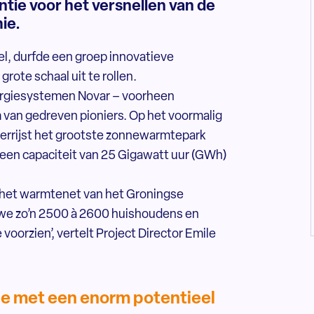
tie voor het versnellen van de
ie.
el, durfde een groep innovatieve
ote schaal uit te rollen.
ergiesystemen Novar – voorheen
m van gedreven pioniers. Op het voormalig
verrijst het grootste zonnewarmtepark
 een capaciteit van 25 Gigawatt uur (GWh)
 het warmtenet van het Groningse
we zo’n 2500 à 2600 huishoudens en
oorzien’, vertelt Project Director Emile
ie met een enorm potentieel