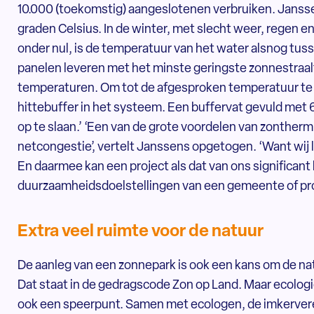
10.000 (toekomstig) aangeslotenen verbruiken. Janss
graden Celsius. In de winter, met slecht weer, regen 
onder nul, is de temperatuur van het water alsnog tus
panelen leveren met het minste geringste zonnestraa
temperaturen. Om tot de afgesproken temperatuur t
hittebuffer in het systeem. Een buffervat gevuld met
op te slaan.’ ‘Een van de grote voordelen van zonthermi
netcongestie’, vertelt Janssens opgetogen. ‘Want wij 
En daarmee kan een project als dat van ons significant
duurzaamheidsdoelstellingen van een gemeente of pro
Extra veel ruimte voor de natuur
De aanleg van een zonnepark is ook een kans om de na
Dat staat in de gedragscode Zon op Land. Maar ecologie
ook een speerpunt. Samen met ecologen, de imkerver