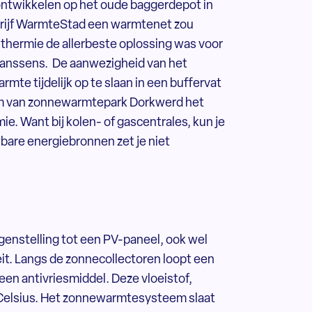
ontwikkelen op het oude baggerdepot in
drijf WarmteStad een warmtenet zou
nthermie de allerbeste oplossing was voor
t Janssens. De aanwezigheid van het
e tijdelijk op te slaan in een buffervat
eam van zonnewarmtepark Dorkwerd het
e. Want bij kolen- of gascentrales, kun je
bare energiebronnen zet je niet
egenstelling tot een PV-paneel, ook wel
teit. Langs de zonnecollectoren loopt een
 een antivriesmiddel. Deze vloeistof,
 Celsius. Het zonnewarmtesysteem slaat