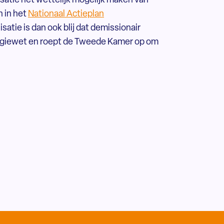
satie het wettelijk mogelijk maken van
 in het
Nationaal Actieplan
tie is dan ook blij dat demissionair
ergiewet en roept de Tweede Kamer op om