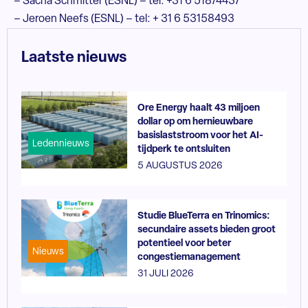
– Sacha Schmitter (ESNL) – tel: +31 6 51874437
– Jeroen Neefs (ESNL) – tel: + 31 6 53158493
Laatste nieuws
Ore Energy haalt 43 miljoen
dollar op om hernieuwbare
basislaststroom voor het AI-
Ledennieuws
tijdperk te ontsluiten
5 AUGUSTUS 2026
Studie BlueTerra en Trinomics:
secundaire assets bieden groot
potentieel voor beter
Nieuws
congestiemanagement
31 JULI 2026