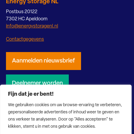
Energy Storage NL
Postbus 20122
7302 HC Apeldoorn
info@energystoragenl.nl
Contactgegevens
Aanmelden nieuwsbrief
Deelnemer worden
Fijn dat je er bent!
We gebruiken cookies om uw browse-ervaring te verbeteren,
gepersonaliseerde advertenties of inhoud weer te geven en
ons verkeer te analyseren. Door op "Alles accepteren" te
© 2026 Energy Storage NL
Privacy verklaring
Disclaimer
klikken, stemt u in met ons gebruik van cookies.
Website door Bonsai media