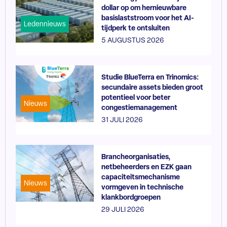
dollar op om hernieuwbare
basislaststroom voor het AI-
Ledennieuws
tijdperk te ontsluiten
5 AUGUSTUS 2026
Studie BlueTerra en Trinomics:
secundaire assets bieden groot
potentieel voor beter
Nieuws
congestiemanagement
31 JULI 2026
Brancheorganisaties,
netbeheerders en EZK gaan
capaciteitsmechanisme
Nieuws
vormgeven in technische
klankbordgroepen
29 JULI 2026