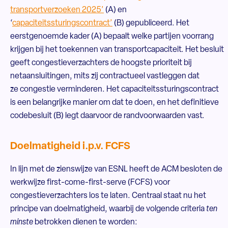
transportverzoeken 2025’
(A) en
‘
capaciteitssturingscontract’
(B) gepubliceerd. Het
eerstgenoemde kader (A) bepaalt welke partijen voorrang
krijgen bij het toekennen van transportcapaciteit. Het besluit
geeft congestieverzachters de hoogste prioriteit bij
netaansluitingen, mits zij contractueel vastleggen dat
ze congestie verminderen. Het capaciteitssturingscontract
is een belangrijke manier om dat te doen, en het definitieve
codebesluit (B) legt daarvoor de randvoorwaarden vast.
Doelmatigheid i.p.v. FCFS
In lijn met de zienswijze van ESNL heeft de ACM besloten de
werkwijze first-come-first-serve (FCFS) voor
congestieverzachters los te laten. Centraal staat nu het
principe van doelmatigheid, waarbij de volgende criteria
ten
minste
betrokken dienen te worden: