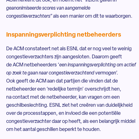
ACM herkent dit ook, en noemt het “
inzicht geven in
geanonimiseerde scores van aangemelde
congestieverzachters”
als een manier om dit te waarborgen.
Inspanningsverplichting netbeheerders
De ACM constateert net als ESNL dat er nog veel te weinig
congestieverzachters zijn aangesloten. Daarom geeft
de ACM netbeheerders ‘
een inspanningsverplichting om actief
op zoek te gaan naar congestieverzachtend vermogen
’.
Ook geeft de ACM aan dat partijen die vinden dat de
netbeheerder een ‘redelijke termijn’ overschrijdt hen,
na contact met de netbeheerder, kan vragen om een
geschilbeslechting. ESNL ziet het creëren van duidelijkheid
over de processtappen, en invloed die een potentiële
congestieverzachter daar op heeft, als een belangrijk middel
om het aantal geschillen beperkt te houden.