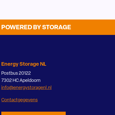
POWERED BY STORAGE
Energy Storage NL
Postbus 20122
7302 HC Apeldoorn
info@energystoragenl.nl
Contactgegevens