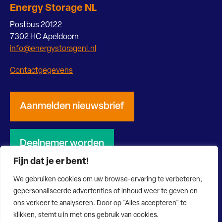
Energy Storage NL
Postbus 20122
7302 HC Apeldoorn
info@energystoragenl.nl
Contactgegevens
Aanmelden nieuwsbrief
Deelnemer worden
Fijn dat je er bent!
We gebruiken cookies om uw browse-ervaring te verbeteren,
gepersonaliseerde advertenties of inhoud weer te geven en
ons verkeer te analyseren. Door op "Alles accepteren" te
© 2026 Energy Storage NL
Privacy verklaring
Disclaimer
klikken, stemt u in met ons gebruik van cookies.