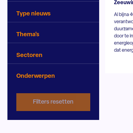
Zeeuwi
Type nieuws
Al bijna 
verantwo
duurzame
Thema's
door te 
energieo
dat energ
Sectoren
Onderwerpen
Filters resetten