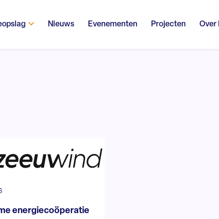
eopslag
Nieuws
Evenementen
Projecten
Over
6
me energiecoöperatie