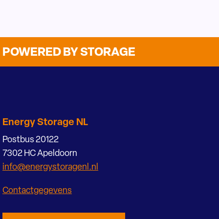
POWERED BY STORAGE
Energy Storage NL
Postbus 20122
7302 HC Apeldoorn
info@energystoragenl.nl
Contactgegevens