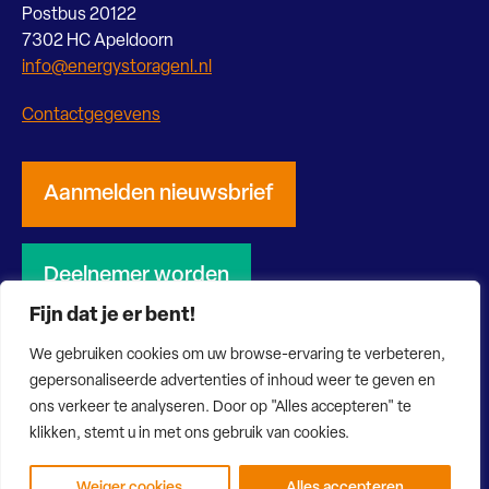
Postbus 20122
7302 HC Apeldoorn
info@energystoragenl.nl
Contactgegevens
Aanmelden nieuwsbrief
Deelnemer worden
Fijn dat je er bent!
We gebruiken cookies om uw browse-ervaring te verbeteren,
gepersonaliseerde advertenties of inhoud weer te geven en
ons verkeer te analyseren. Door op "Alles accepteren" te
© 2026 Energy Storage NL
Privacy verklaring
Disclaimer
klikken, stemt u in met ons gebruik van cookies.
Website door Bonsai media
Weiger cookies
Alles accepteren