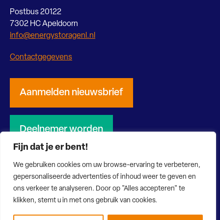
Postbus 20122
7302 HC Apeldoorn
info@energystoragenl.nl
Contactgegevens
Aanmelden nieuwsbrief
Deelnemer worden
Fijn dat je er bent!
We gebruiken cookies om uw browse-ervaring te verbeteren,
gepersonaliseerde advertenties of inhoud weer te geven en
ons verkeer te analyseren. Door op "Alles accepteren" te
© 2026 Energy Storage NL
Privacy verklaring
Disclaimer
klikken, stemt u in met ons gebruik van cookies.
Website door Bonsai media