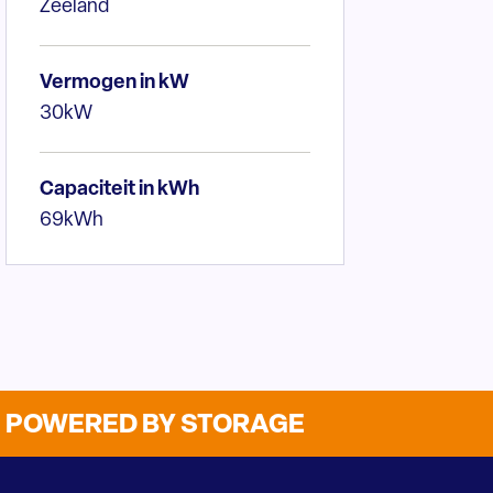
Zeeland
Vermogen in kW
30kW
Capaciteit in kWh
69kWh
POWERED BY STORAGE