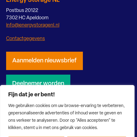
Energy Storage NL
Postbus 20122
7302 HC Apeldoorn
info@energystoragenl.nl
Contactgegevens
Aanmelden nieuwsbrief
Deelnemer worden
Fijn dat je er bent!
We gebruiken cookies om uw browse-ervaring te verbeteren,
gepersonaliseerde advertenties of inhoud weer te geven en
ons verkeer te analyseren. Door op "Alles accepteren" te
© 2026 Energy Storage NL
Privacy verklaring
Disclaimer
klikken, stemt u in met ons gebruik van cookies.
Website door Bonsai media