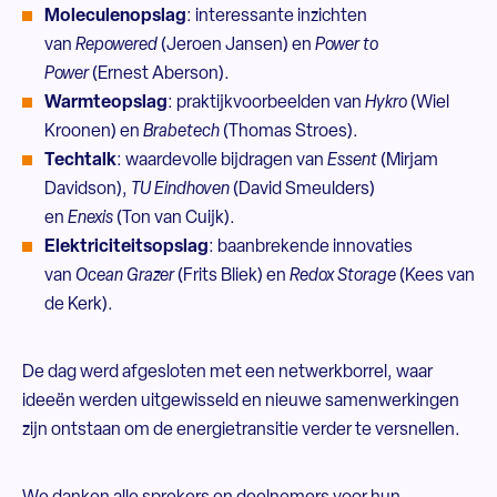
Moleculenopslag
: interessante inzichten
van
Repowered
(Jeroen Jansen) en
Power to
Power
(Ernest Aberson).
Warmteopslag
: praktijkvoorbeelden van
Hykro
(Wiel
Kroonen) en
Brabetech
(Thomas Stroes).
Techtalk
: waardevolle bijdragen van
Essent
(Mirjam
Davidson),
TU Eindhoven
(David Smeulders)
en
Enexis
(Ton van Cuijk).
Elektriciteitsopslag
: baanbrekende innovaties
van
Ocean Grazer
(Frits Bliek) en
Redox Storage
(Kees van
de Kerk).
De dag werd afgesloten met een netwerkborrel, waar
ideeën werden uitgewisseld en nieuwe samenwerkingen
zijn ontstaan om de energietransitie verder te versnellen.