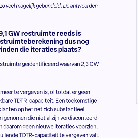
n zo veel mogelijk gebundeld. De antwoorden
9,1 GW restruimte reeds is
 restruimteberekening dus nog
nden die iteraties plaats?
 restruimte geïdentificeerd waarvan 2,3 GW
meer te vergeven is, of totdat er geen
ikbare TDTR-capaciteit. Een toekomstige
 klanten op het net zich substantieel
n genomen die niet al zijn verdisconteerd
n daarom geen nieuwe iteraties voorzien.
vullende TDTR-capaciteit te vergeven valt.