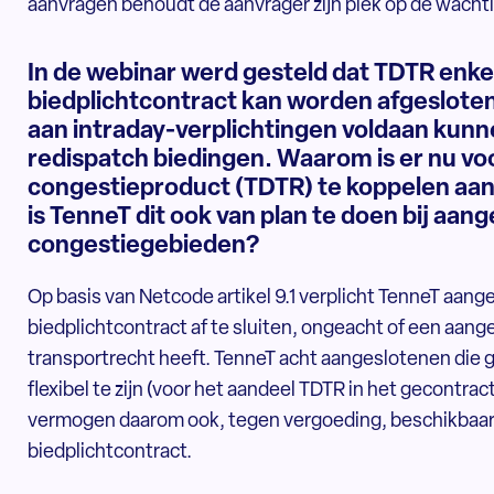
aanvragen behoudt de aanvrager zijn plek op de wacht
In de webinar werd gesteld dat TDTR enke
biedplichtcontract kan worden afgesloten
aan intraday-verplichtingen voldaan kun
redispatch biedingen. Waarom is er nu vo
congestieproduct (TDTR) te koppelen aa
is TenneT dit ook van plan te doen bij aang
congestiegebieden?
Op basis van Netcode artikel 9.1 verplicht TenneT aa
biedplichtcontract af te sluiten, ongeacht of een aang
transportrecht heeft. TenneT acht aangeslotenen di
flexibel te zijn (voor het aandeel TDTR in het gecontr
vermogen daarom ook, tegen vergoeding, beschikbaa
biedplichtcontract.