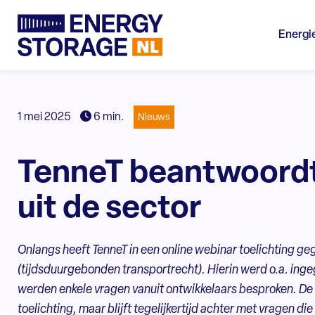
Energi
1 mei 2025
6 min.
Nieuws
TenneT beantwoord
uit de sector
Onlangs heeft TenneT in een online webinar toelichting g
(tijdsduurgebonden transportrecht).
Hierin werd o.a. ing
werden enkele vragen vanuit ontwikkelaars besproken. D
toelichting, maar blijft tegelijkertijd achter met vragen d