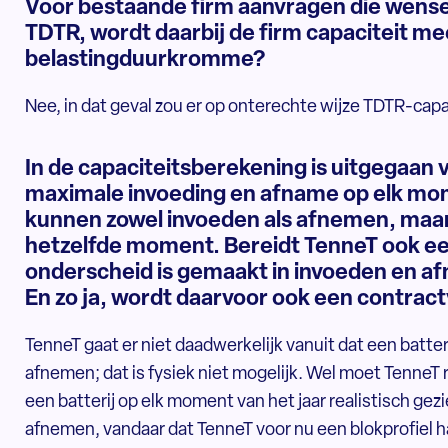
Voor bestaande firm aanvragen die wensen
TDTR, wordt daarbij de firm capaciteit 
belastingduurkromme?
Nee, in dat geval zou er op onterechte wijze TDTR-cap
In de capaciteitsberekening is uitgegaan 
maximale invoeding en afname op elk mome
kunnen zowel invoeden als afnemen, maar é
hetzelfde moment. Bereidt TenneT ook ee
onderscheid is gemaakt in invoeden en af
En zo ja, wordt daarvoor ook een contra
TenneT gaat er niet daadwerkelijk vanuit dat een batt
afnemen; dat is fysiek niet mogelijk. Wel moet TenneT
een batterij op elk moment van het jaar realistisch g
afnemen, vandaar dat TenneT voor nu een blokprofiel h