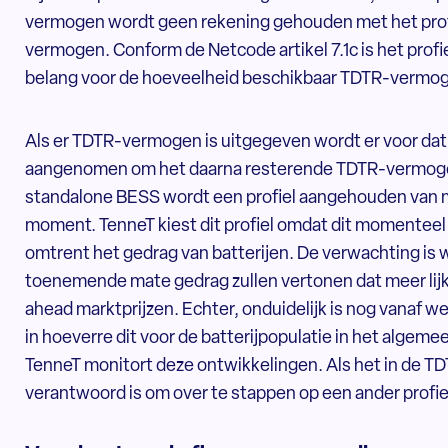
vermogen wordt geen rekening gehouden met het prof
vermogen. Conform de Netcode artikel 7.1c is het profi
belang voor de hoeveelheid beschikbaar TDTR-vermo
Als er TDTR-vermogen is uitgegeven wordt er voor dat
aangenomen om het daarna resterende TDTR-vermogen 
standalone BESS wordt een profiel aangehouden van m
moment. TenneT kiest dit profiel omdat dit momenteel h
omtrent het gedrag van batterijen. De verwachting is w
toenemende mate gedrag zullen vertonen dat meer lijkt 
ahead marktprijzen. Echter, onduidelijk is nog vanaf we
in hoeverre dit voor de batterijpopulatie in het algemee
TenneT monitort deze ontwikkelingen. Als het in de T
verantwoord is om over te stappen op een ander profiel