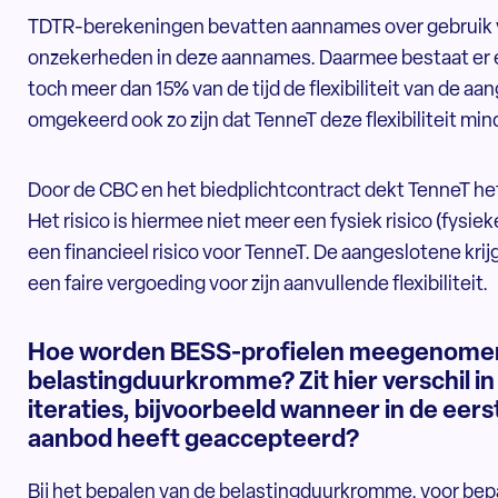
TDTR-berekeningen bevatten aannames over gebruik van
onzekerheden in deze aannames. Daarmee bestaat er ee
toch meer dan 15% van de tijd de flexibiliteit van de a
omgekeerd ook zo zijn dat TenneT deze flexibiliteit min
Door de CBC en het biedplichtcontract dekt TenneT het
Het risico is hiermee niet meer een fysiek risico (fysie
een financieel risico voor TenneT. De aangeslotene krij
een faire vergoeding voor zijn aanvullende flexibiliteit.
Hoe worden BESS-profielen meegenomen 
belastingduurkromme? Zit hier verschil in
iteraties, bijvoorbeeld wanneer in de eer
aanbod heeft geaccepteerd?
Bij het bepalen van de belastingduurkromme, voor bep