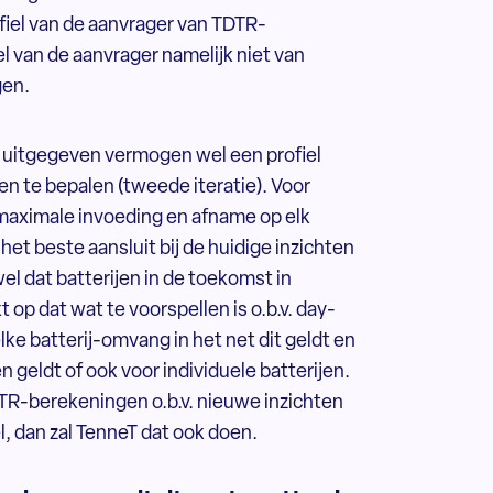
iel van de aanvrager van TDTR-
el van de aanvrager namelijk niet van
gen.
 uitgegeven vermogen wel een profiel
te bepalen (tweede iteratie). Voor
aximale invoeding en afname op elk
et beste aansluit bij de huidige inzichten
el dat batterijen in de toekomst in
op dat wat te voorspellen is o.b.v. day-
lke batterij-omvang in het net dit geldt en
n geldt of ook voor individuele batterijen.
DTR-berekeningen o.b.v. nieuwe inzichten
, dan zal TenneT dat ook doen.