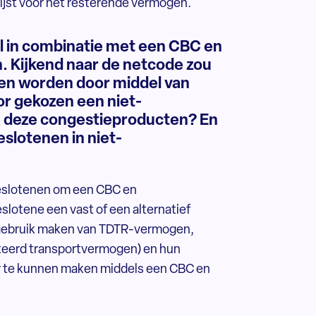
lijst voor het resterende vermogen.
l in combinatie met een CBC en
. Kijkend naar de netcode zou
nen worden door middel van
or gekozen een niet-
n deze congestieproducten? En
eslotenen in niet-
ngeslotenen om een CBC en
eslotene een vast of een alternatief
e gebruik maken van TDTR-vermogen,
acteerd transportvermogen) en hun
r te kunnen maken middels een CBC en