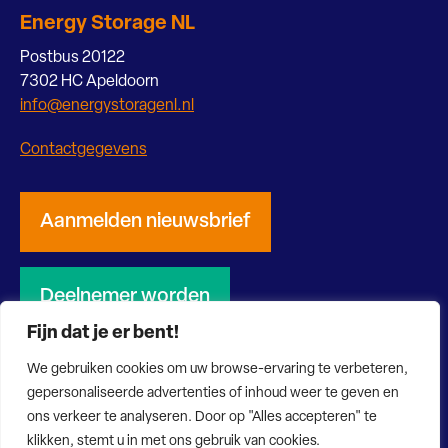
Energy Storage NL
Postbus 20122
7302 HC Apeldoorn
info@energystoragenl.nl
Contactgegevens
Aanmelden nieuwsbrief
Deelnemer worden
Fijn dat je er bent!
We gebruiken cookies om uw browse-ervaring te verbeteren,
gepersonaliseerde advertenties of inhoud weer te geven en
ons verkeer te analyseren. Door op "Alles accepteren" te
© 2026 Energy Storage NL
Privacy verklaring
Disclaimer
klikken, stemt u in met ons gebruik van cookies.