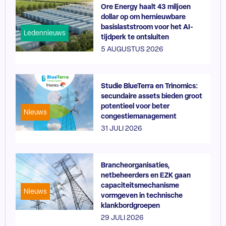
Ore Energy haalt 43 miljoen
dollar op om hernieuwbare
basislaststroom voor het AI-
Ledennieuws
tijdperk te ontsluiten
5 AUGUSTUS 2026
Studie BlueTerra en Trinomics:
secundaire assets bieden groot
potentieel voor beter
Nieuws
congestiemanagement
31 JULI 2026
Brancheorganisaties,
netbeheerders en EZK gaan
capaciteitsmechanisme
Nieuws
vormgeven in technische
klankbordgroepen
29 JULI 2026