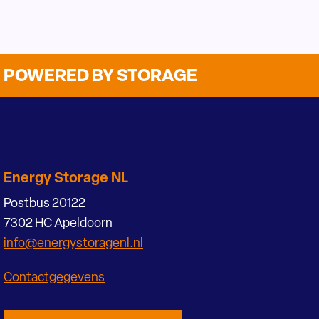
POWERED BY STORAGE
Energy Storage NL
Postbus 20122
7302 HC Apeldoorn
info@energystoragenl.nl
Contactgegevens