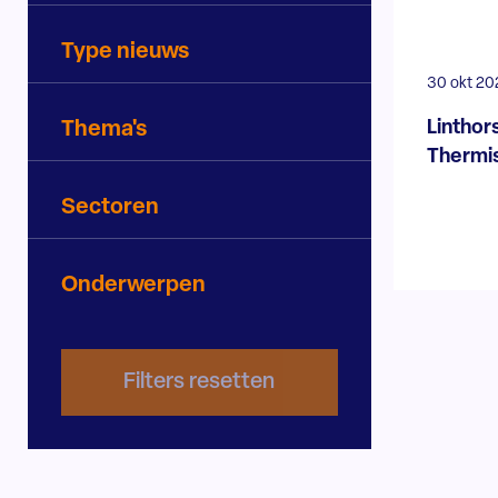
Type nieuws
30 okt 20
Linthor
Thema's
Thermi
Sectoren
Onderwerpen
Filters resetten