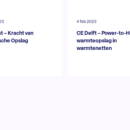
23
4 feb 2023
st – Kracht van
CE Delft – Power-to-H
sche Opslag
warmteopslag in
warmtenetten