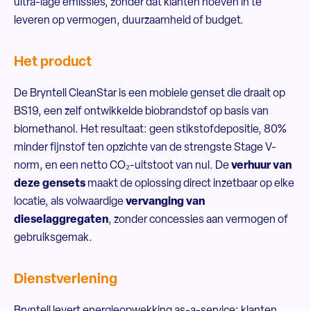
ultra-lage emissies, zonder dat klanten hoeven in te
leveren op vermogen, duurzaamheid of budget.
Het product
De Bryntell CleanStar is een mobiele genset die draait op
BS19, een zelf ontwikkelde biobrandstof op basis van
biomethanol. Het resultaat: geen stikstofdepositie, 80%
minder fijnstof ten opzichte van de strengste Stage V-
norm, en een netto CO₂-uitstoot van nul. De
verhuur van
deze gensets
maakt de oplossing direct inzetbaar op elke
locatie, als volwaardige
vervanging van
dieselaggregaten
, zonder concessies aan vermogen of
gebruiksgemak.
Dienstverlening