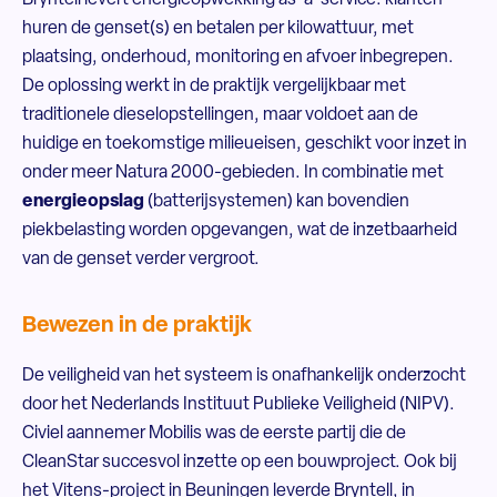
Bryntell levert energieopwekking as-a-service: klanten
huren de genset(s) en betalen per kilowattuur, met
plaatsing, onderhoud, monitoring en afvoer inbegrepen.
De oplossing werkt in de praktijk vergelijkbaar met
traditionele dieselopstellingen, maar voldoet aan de
huidige en toekomstige milieueisen, geschikt voor inzet in
onder meer Natura 2000-gebieden. In combinatie met
energieopslag
(batterijsystemen) kan bovendien
piekbelasting worden opgevangen, wat de inzetbaarheid
van de genset verder vergroot.
Bewezen in de praktijk
De veiligheid van het systeem is onafhankelijk onderzocht
door het Nederlands Instituut Publieke Veiligheid (NIPV).
Civiel aannemer Mobilis was de eerste partij die de
CleanStar succesvol inzette op een bouwproject. Ook bij
het Vitens-project in Beuningen leverde Bryntell, in