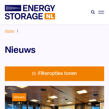
Home
/
Nieuws
Filteropties tonen
Nieuws