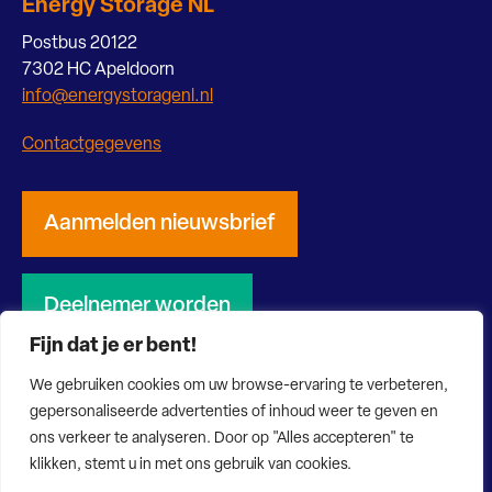
Energy Storage NL
Postbus 20122
7302 HC Apeldoorn
info@energystoragenl.nl
Contactgegevens
Aanmelden nieuwsbrief
Deelnemer worden
Fijn dat je er bent!
We gebruiken cookies om uw browse-ervaring te verbeteren,
gepersonaliseerde advertenties of inhoud weer te geven en
ons verkeer te analyseren. Door op "Alles accepteren" te
© 2026 Energy Storage NL
Privacy verklaring
Disclaimer
klikken, stemt u in met ons gebruik van cookies.
Website door Bonsai media