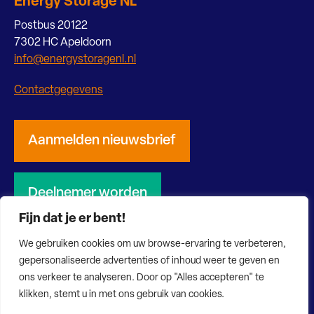
Energy Storage NL
Postbus 20122
7302 HC Apeldoorn
info@energystoragenl.nl
Contactgegevens
Aanmelden nieuwsbrief
Deelnemer worden
Fijn dat je er bent!
We gebruiken cookies om uw browse-ervaring te verbeteren,
gepersonaliseerde advertenties of inhoud weer te geven en
ons verkeer te analyseren. Door op "Alles accepteren" te
© 2026 Energy Storage NL
Privacy verklaring
Disclaimer
klikken, stemt u in met ons gebruik van cookies.
Website door Bonsai media