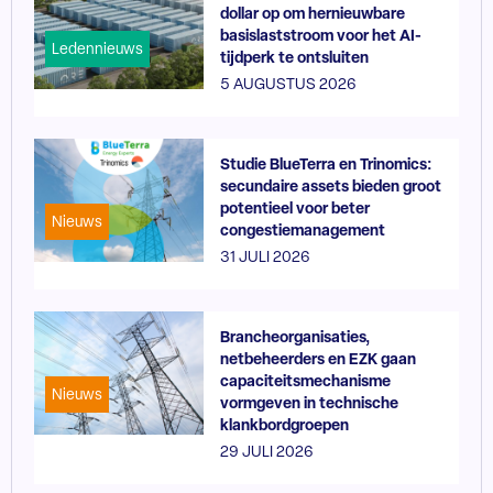
dollar op om hernieuwbare
basislaststroom voor het AI-
Ledennieuws
tijdperk te ontsluiten
5 AUGUSTUS 2026
Studie BlueTerra en Trinomics:
secundaire assets bieden groot
potentieel voor beter
Nieuws
congestiemanagement
31 JULI 2026
Brancheorganisaties,
netbeheerders en EZK gaan
capaciteitsmechanisme
Nieuws
vormgeven in technische
klankbordgroepen
29 JULI 2026