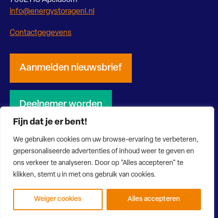
7302 HC Apeldoorn
info@energystoragenl.nl
Contactgegevens
Aanmelden nieuwsbrief
Deelnemer worden
Fijn dat je er bent!
We gebruiken cookies om uw browse-ervaring te verbeteren,
gepersonaliseerde advertenties of inhoud weer te geven en
ons verkeer te analyseren. Door op "Alles accepteren" te
© 2026 Energy Storage NL
Privacy verklaring
Disclaimer
klikken, stemt u in met ons gebruik van cookies.
Website door Bonsai media
Weiger cookies
Alles accepteren