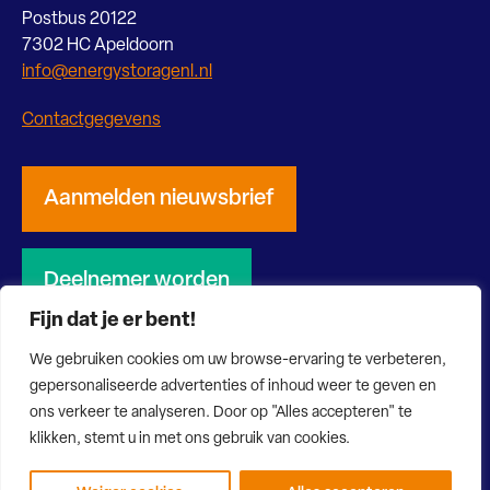
Postbus 20122
7302 HC Apeldoorn
info@energystoragenl.nl
Contactgegevens
Aanmelden nieuwsbrief
Deelnemer worden
Fijn dat je er bent!
We gebruiken cookies om uw browse-ervaring te verbeteren,
gepersonaliseerde advertenties of inhoud weer te geven en
ons verkeer te analyseren. Door op "Alles accepteren" te
© 2026 Energy Storage NL
Privacy verklaring
Disclaimer
klikken, stemt u in met ons gebruik van cookies.
Website door Bonsai media