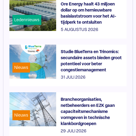
Ore Energy haalt 43 miljoen
dollar op om hernieuwbare
basislaststroom voor het AI-
Ledennieuws
tijdperk te ontsluiten
5 AUGUSTUS 2026
Studie BlueTerra en Trinomics:
secundaire assets bieden groot
potentieel voor beter
Nieuws
congestiemanagement
31 JULI 2026
Brancheorganisaties,
netbeheerders en EZK gaan
capaciteitsmechanisme
Nieuws
vormgeven in technische
klankbordgroepen
29 JULI 2026