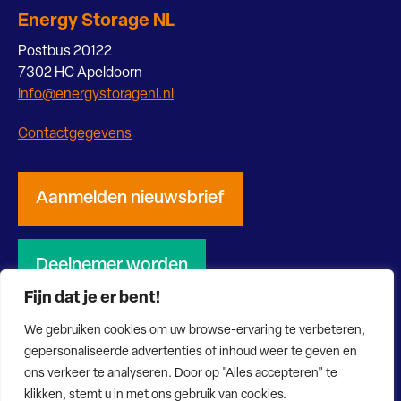
Energy Storage NL
Postbus 20122
7302 HC Apeldoorn
info@energystoragenl.nl
Contactgegevens
Aanmelden nieuwsbrief
Deelnemer worden
Fijn dat je er bent!
We gebruiken cookies om uw browse-ervaring te verbeteren,
gepersonaliseerde advertenties of inhoud weer te geven en
ons verkeer te analyseren. Door op "Alles accepteren" te
© 2026 Energy Storage NL
Privacy verklaring
Disclaimer
klikken, stemt u in met ons gebruik van cookies.