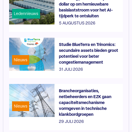
dollar op om hernieuwbare
basislaststroom voor het AI-
Ledennieuws
tijdperk te ontsluiten
5 AUGUSTUS 2026
Studie BlueTerra en Trinomics:
secundaire assets bieden groot
potentieel voor beter
Nieuws
congestiemanagement
31 JULI 2026
Brancheorganisaties,
netbeheerders en EZK gaan
capaciteitsmechanisme
Nieuws
vormgeven in technische
klankbordgroepen
29 JULI 2026