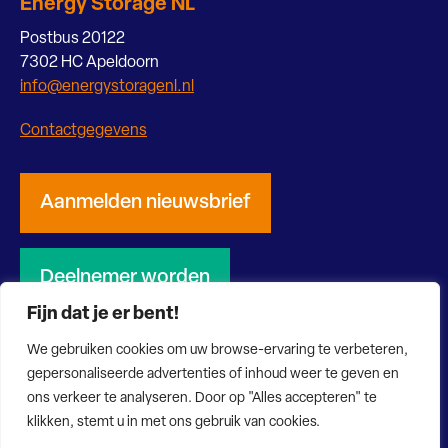
Energy Storage NL
Postbus 20122
7302 HC Apeldoorn
info@energystoragenl.nl
Contactgegevens
Aanmelden nieuwsbrief
Deelnemer worden
Fijn dat je er bent!
We gebruiken cookies om uw browse-ervaring te verbeteren,
gepersonaliseerde advertenties of inhoud weer te geven en
ons verkeer te analyseren. Door op "Alles accepteren" te
© 2026 Energy Storage NL
Privacy verklaring
Disclaimer
klikken, stemt u in met ons gebruik van cookies.
Website door Bonsai media