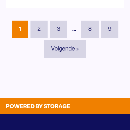
1
2
3
…
8
9
Volgende »
POWERED BY STORAGE