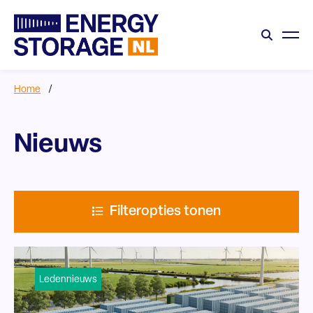
Home
/
Nieuws
Filteropties tonen
Ledennieuws