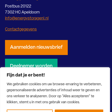
Postbus 20122
7302 HC Apeldoorn
info@energystoragenl.nl
Contactgegevens
Aanmelden nieuwsbrief
Deelnemer worden
Fijn dat je er bent!
We gebruiken cookies om uw browse-ervaring te verbeteren,
gepersonaliseerde advertenties of inhoud weer te geven en
ons verkeer te analyseren. Door op "Alles accepteren" te
© 2026 Energy Storage NL
Privacy verklaring
Disclaimer
klikken, stemt u in met ons gebruik van cookies.
Website door Bonsai media